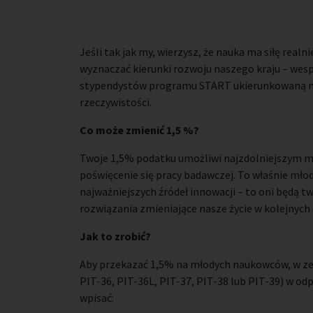
Jeśli tak jak my, wierzysz, że nauka ma siłę realn
wyznaczać kierunki rozwoju naszego kraju – wes
stypendystów programu START ukierunkowaną na
rzeczywistości.
Co może zmienić 1,5 %?
Twoje 1,5% podatku umożliwi najzdolniejszym
poświęcenie się pracy badawczej. To właśnie mło
najważniejszych źródeł innowacji – to oni będą tw
rozwiązania zmieniające nasze życie w kolejnych
Jak to zrobić?
Aby przekazać 1,5% na młodych naukowców, w z
PIT-36, PIT-36L, PIT-37, PIT-38 lub PIT-39) w od
wpisać: