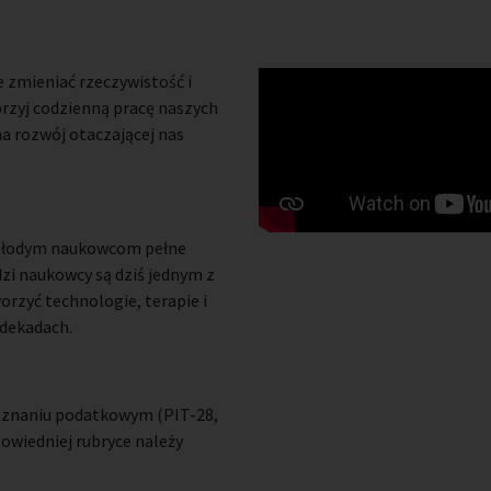
ie zmieniać rzeczywistość i
przyj codzienną pracę naszych
 rozwój otaczającej nas
 młodym naukowcom pełne
dzi naukowcy są dziś jednym z
orzyć technologie, terapie i
 dekadach.
eznaniu podatkowym (PIT-28,
powiedniej rubryce należy