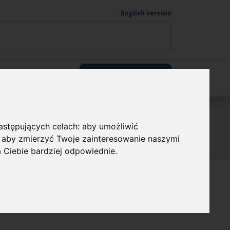
English version
Wspieram naukę
następujących celach:
aby umożliwić
,
aby zmierzyć Twoje zainteresowanie naszymi
możesz pomóc
a Ciebie bardziej odpowiednie
.