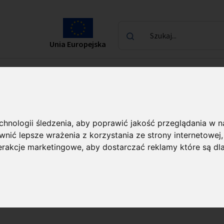
Szukaj...
Unia Europejska
laureatach
Kontakt
echnologii śledzenia, aby poprawić jakość przeglądania w 
nić lepsze wrażenia z korzystania ze strony internetowej
Dla biznesu
Zapisy testamentowe
Jak jeszcze 
terakcje marketingowe
,
aby dostarczać reklamy które są dl
1.5% podatku