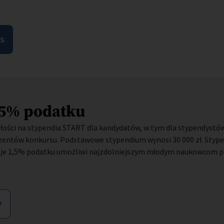
RS
,5% podatku
łości na stypendia START dla kandydatów, w tym dla stypendystów
nzentów konkursu. Podstawowe stypendium wynosi 30 000 zł. Styp
woje 1,5% podatku umożliwi najzdolniejszym młodym naukowcom pe
?