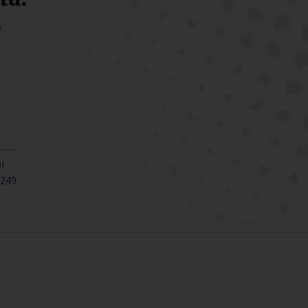
s
l
 249