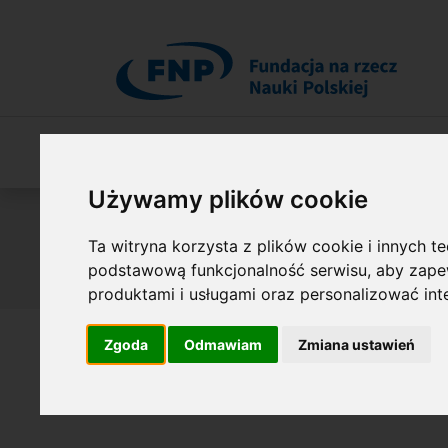
Przejdź do treści
O Fundacji
Nasza oferta
O naszych 
Używamy plików cookie
Jesteś tutaj:
Wesprzyj
1.5% podatku
Ta witryna korzysta z plików cookie i innych t
podstawową funkcjonalność serwisu
,
aby zapew
Przekaż darowiznę
1.5% podatku
produktami i usługami oraz personalizować in
Zgoda
Odmawiam
Zmiana ustawień