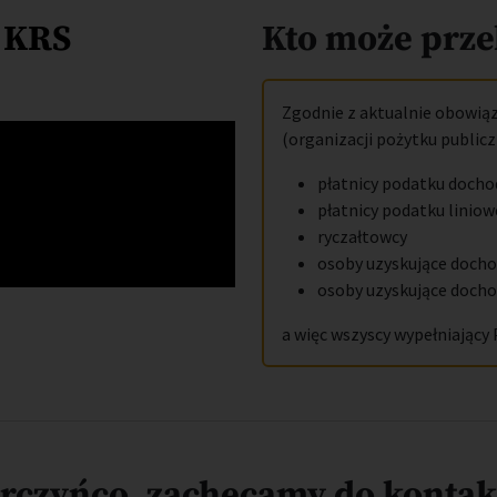
 KRS
Kto może prze
Zgodnie z aktualnie obowią
(organizacji pożytku public
płatnicy podatku docho
płatnicy podatku linio
ryczałtowcy
osoby uzyskujące dochod
osoby uzyskujące docho
a więc wszyscy wypełniający 
rczyńco, zachęcamy do kontak