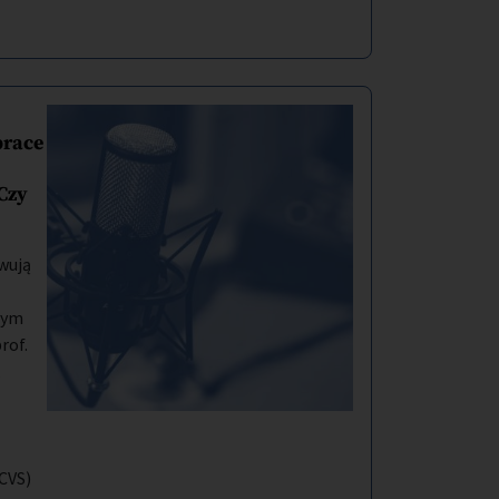
prace
Czy
wują
zym
rof.
,
CVS)