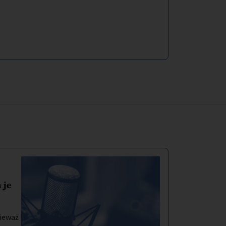
 je
ieważ