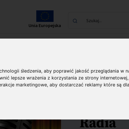
Szukaj...
Unia Europejska
laureatach
Kontakt
echnologii śledzenia, aby poprawić jakość przeglądania w 
nić lepsze wrażenia z korzystania ze strony internetowej
Audycje
terakcje marketingowe
,
aby dostarczać reklamy które są dl
Dwójce 
Radia