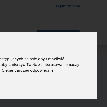
English version
Wspieram naukę
następujących celach:
aby umożliwić
,
aby zmierzyć Twoje zainteresowanie naszymi
 w Jedynce i
a Ciebie bardziej odpowiednie
.
Polskiego