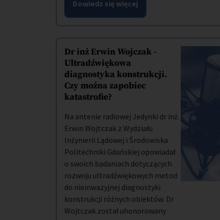
Dowiedz się więcej
Dr inż Erwin Wojczak -
Ultradźwiękowa
diagnostyka konstrukcji.
Czy można zapobiec
katastrofie?
Na antenie radiowej Jedynki dr inż.
Erwin Wojtczak z Wydziału
Inżynierii Lądowej i Środowiska
Politechniki Gdańskiej opowiadał
o swoich badaniach dotyczących
rozwoju ultradźwiękowych metod
do nieinwazyjnej diagnostyki
konstrukcji różnych obiektów. Dr
Wojtczak został uhonorowany