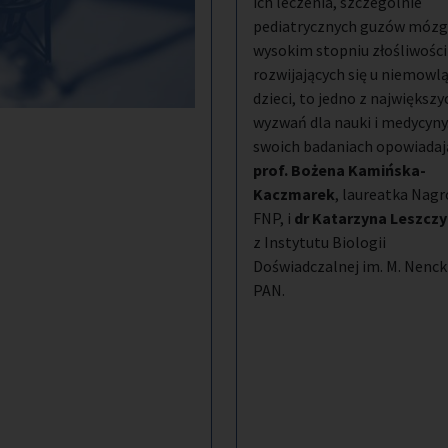
ich leczenia, szczególnie
pediatrycznych guzów mózg
wysokim stopniu złośliwości
rozwijających się u niemowlą
dzieci, to jedno z największy
wyzwań dla nauki i medycyny
swoich badaniach opowiadaj
prof. Bożena Kamińska-
Kaczmarek
, laureatka Nagr
FNP, i
dr Katarzyna Leszcz
z Instytutu Biologii
Doświadczalnej im. M. Nenc
PAN.