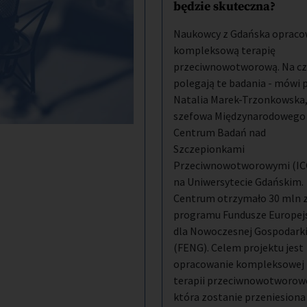
będzie skuteczna?
Naukowcy z Gdańska opraco
kompleksową terapię
przeciwnowotworową. Na c
polegają te badania - mówi p
Natalia Marek-Trzonkowska
szefowa Międzynarodowego
Centrum Badań nad
Szczepionkami
Przeciwnowotworowymi (IC
na Uniwersytecie Gdańskim.
Centrum otrzymało 30 mln z
programu Fundusze Europej
dla Nowoczesnej Gospodark
(FENG). Celem projektu jest
opracowanie kompleksowej
terapii przeciwnowotworowe
która zostanie przeniesiona