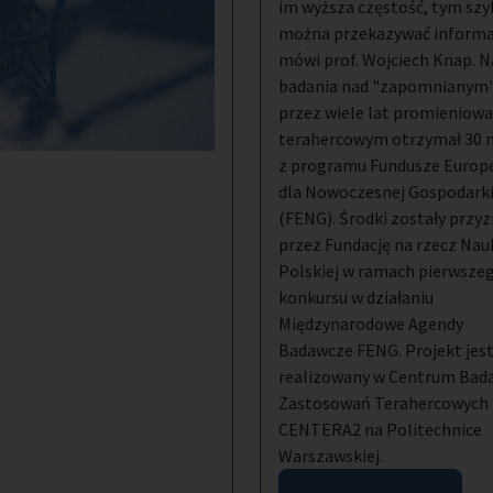
im wyższa częstość, tym szy
można przekazywać informac
mówi prof. Wojciech Knap. N
badania nad "zapomnianym
przez wiele lat promieniow
terahercowym otrzymał 30 m
z programu Fundusze Europe
dla Nowoczesnej Gospodark
(FENG). Środki zostały przy
przez Fundację na rzecz Nau
Polskiej w ramach pierwsze
konkursu w działaniu
Międzynarodowe Agendy
Badawcze FENG. Projekt jes
realizowany w Centrum Bada
Zastosowań Terahercowych
CENTERA2 na Politechnice
Warszawskiej.