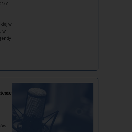
orzy
kiej w
u w
gendy
iesie
bów