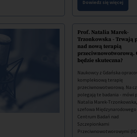
Dowiedz się więcej
Prof. Natalia Marek-
Trzonkowska - Trwają 
nad nową terapią
przeciwnowotworową. 
będzie skuteczna?
Naukowcy z Gdańska opraco
kompleksową terapię
przeciwnowotworową. Na c
polegają te badania - mówi p
Natalia Marek-Trzonkowska
szefowa Międzynarodowego
Centrum Badań nad
Szczepionkami
Przeciwnowotworowymi (IC