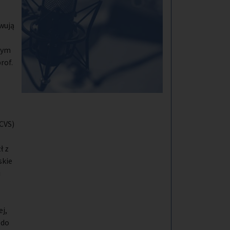
wują
zym
rof.
,
CVS)
ł z
skie
i
j,
 do