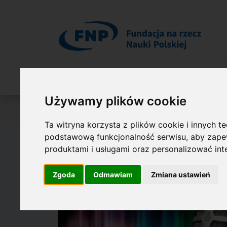
Przejdź do treści
O Fundacji
Nasza oferta
O naszych 
Używamy plików cookie
Jesteś tutaj:
Audycje radiowe
Ta witryna korzysta z plików cookie i innych t
podstawową funkcjonalność serwisu
,
aby zapew
produktami i usługami oraz personalizować in
Zgoda
Odmawiam
Zmiana ustawień