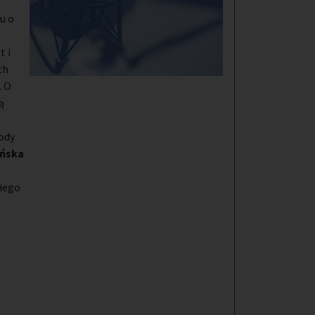
u o
t i
ch
. O
ą
ody
yńska
kiego