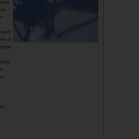
bciej
je -
a
"
aniem
ln zł
jskie
i
znane
ki
go
t
ń i