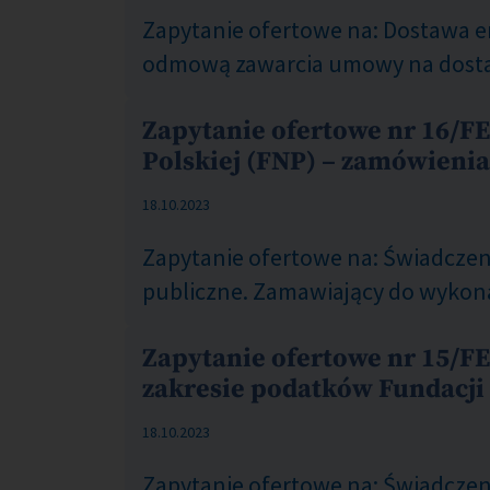
Zapytanie ofertowe na: Dostawa en
odmową zawarcia umowy na dostaw
Zapytanie ofertowe nr 16/FE
Polskiej (FNP) – zamówienia
COM_CONTENT_PUBLISHED_DATE_ON
18.10.2023
Zapytanie ofertowe na: Świadczeni
publiczne. Zamawiający do wykona
Zapytanie ofertowe nr 15/FE
zakresie podatków Fundacji 
COM_CONTENT_PUBLISHED_DATE_ON
18.10.2023
Zapytanie ofertowe na: Świadczeni