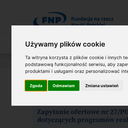
Przejdź do treści
Używamy plików cookie
O Fundacji
Nasza oferta
O naszych 
Ta witryna korzysta z plików cookie i innych t
Jesteś tutaj:
O Fundacji
Zamówienia publiczne
podstawową funkcjonalność serwisu
,
aby zapew
produktami i usługami oraz personalizować in
Zamówienia udzielane
Zgoda
Odmawiam
Zmiana ustawień
Strukturalnych UE
Zapytanie ofertowe nr 27/P
dotyczących programów reali