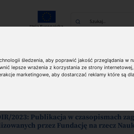
Szukaj...
Unia Europejska
laureatach
Kontakt
echnologii śledzenia, aby poprawić jakość przeglądania w 
nić lepsze wrażenia z korzystania ze strony internetowej
terakcje marketingowe
,
aby dostarczać reklamy które są dl
 w ramach projektów finansow
OIR/2023: Publikacja w czasopismach za
zowanych przez Fundację na rzecz Nauki