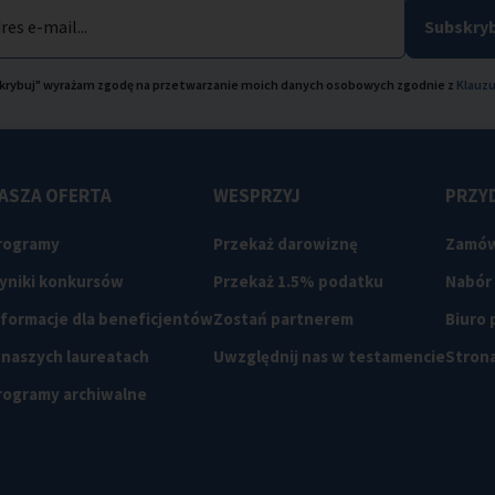
res e-mail...
Subskryb
bskrybuj" wyrażam zgodę na przetwarzanie moich danych osobowych zgodnie z
Klauzu
ASZA OFERTA
WESPRZYJ
PRZYD
rogramy
Przekaż darowiznę
Zamów
yniki konkursów
Przekaż 1.5% podatku
Nabór
nformacje dla beneficjentów
Zostań partnerem
Biuro
 naszych laureatach
Uwzględnij nas w testamencie
Strona
rogramy archiwalne