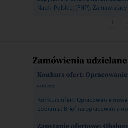
Nauki Polskiej (FNP). Zamawiają
Zamówienia udzielane
Konkurs ofert: Opracowanie 
COM_CONTENT_PUBLISHED_DATE_ON
04.03.2026
Konkurs ofert: Opracowanie nowej
pobrania: Brief na opracowanie no
Zapytanie ofertowe: Obsług