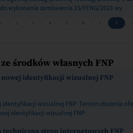
cy do wykonania zamówienia 15/FENG/2023 wy
1
2
3
4
5
6
7
8
 ze środków własnych FNP
nowej identyfikacji wizualnej FNP
 identyfikacji wizualnej FNP Termin złożenia of
wej identyfikacji wizualnej FNP
a techniczna stron internetowych FNP