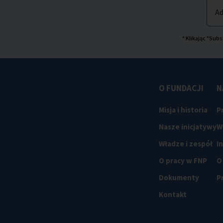
Ad
* Klikając "Su
O FUNDACJI
N
Misja i historia
P
Nasze inicjatywy
W
Władze i zespół
I
O pracy w FNP
O
Dokumenty
P
Kontakt