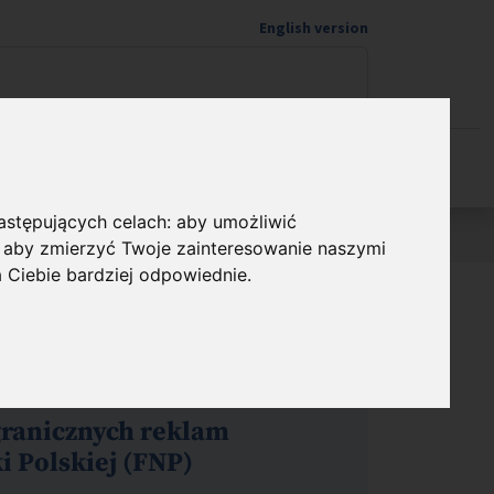
English version
Wspieram naukę
następujących celach:
aby umożliwić
,
aby zmierzyć Twoje zainteresowanie naszymi
a Ciebie bardziej odpowiednie
.
anych z Funduszy
granicznych reklam
 Polskiej (FNP)