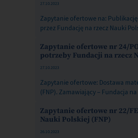
COM_CONTENT_PUBLISHED_DATE_ON
27.10.2023
Zapytanie ofertowe na: Publikacj
przez Fundację na rzecz Nauki Pol
Zapytanie ofertowe nr 24/P
potrzeby Fundacji na rzecz 
COM_CONTENT_PUBLISHED_DATE_ON
27.10.2023
Zapytanie ofertowe: Dostawa mate
(FNP). Zamawiający – Fundacja na
Zapytanie ofertowe nr 22/FE
Nauki Polskiej (FNP)
COM_CONTENT_PUBLISHED_DATE_ON
26.10.2023