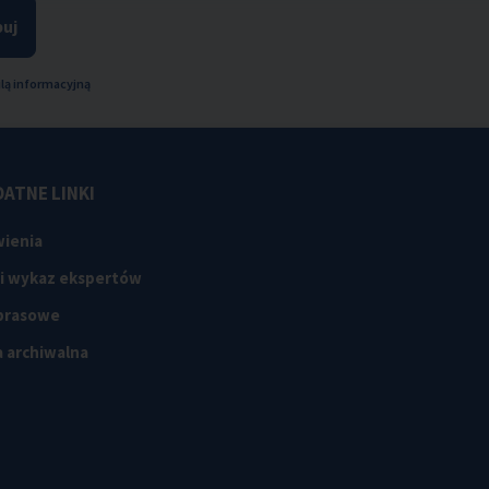
uj
lą informacyjną
ATNE LINKI
ienia
 i wykaz ekspertów
 prasowe
 archiwalna