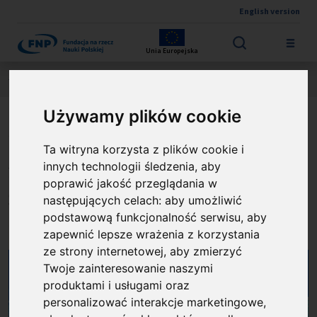
English version
Przejdź do treści
Unia Europejska
Jesteś tutaj:
Wyniki konkursów
FIRST TEAM FENG
O projekcie
Używamy plików cookie
Ultrastabilne lasery
Ta witryna korzysta z plików cookie i
impulsowe pokrywające
innych technologii śledzenia, aby
poprawić jakość przeglądania w
zakres spektralny od bliskiej
następujących celach:
aby umożliwić
podstawową funkcjonalność serwisu
,
aby
do dalekiej podczerwieni
zapewnić lepsze wrażenia z korzystania
ze strony internetowej
,
aby zmierzyć
Twoje zainteresowanie naszymi
produktami i usługami oraz
personalizować interakcje marketingowe
,