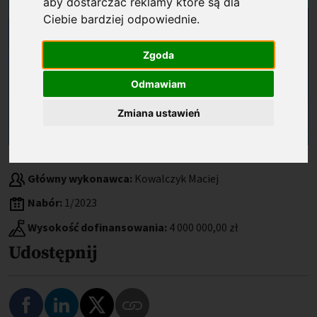
aby dostarczać reklamy które są dla
Ciebie bardziej odpowiednie
.
Zgoda
Odmawiam
Zmiana ustawień
Beneficjent:
Politechnika Wrocławska
Główny wykonawca:
Kowalczyk Maciej
Nabór:
1/2023
Wysokość dofinansowania:
4 000 000,00 zł
Udostępnij
Podziel się na Facebooku
Podziel się na LinkedIn
Podziel się na Twitterze