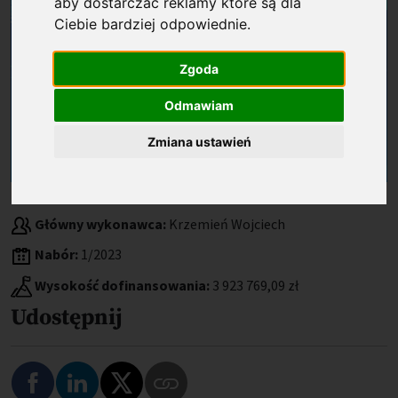
aby dostarczać reklamy które są dla
Ciebie bardziej odpowiednie
.
Zgoda
Odmawiam
Zmiana ustawień
Beneficjent:
Narodowe Centrum Badań Jądrowych
Główny wykonawca:
Krzemień Wojciech
Nabór:
1/2023
Wysokość dofinansowania:
3 923 769,09 zł
Udostępnij
Podziel się na Facebooku
Podziel się na LinkedIn
Podziel się na Twitterze