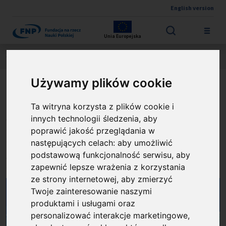
English version
Przejdź do treści
Unia Europejska
Jesteś tutaj:
Wyniki konkursów
FIRST TEAM FENG
O projekcie
Używamy plików cookie
IMPET - Wielofotonowa
Ta witryna korzysta z plików cookie i
pozytonowa tomografia
innych technologii śledzenia, aby
poprawić jakość przeglądania w
emisyjna dla obrazowania
następujących celach:
aby umożliwić
podstawową funkcjonalność serwisu
,
aby
przemysłowego
zapewnić lepsze wrażenia z korzystania
ze strony internetowej
,
aby zmierzyć
Twoje zainteresowanie naszymi
produktami i usługami oraz
personalizować interakcje marketingowe
,