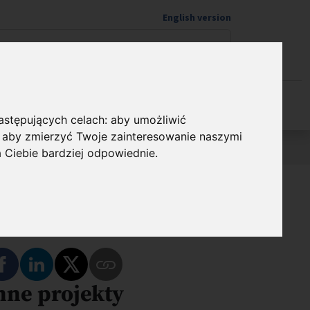
English version
Wspieram naukę
następujących celach:
aby umożliwić
,
aby zmierzyć Twoje zainteresowanie naszymi
a Ciebie bardziej odpowiednie
.
dostępnij
Podziel się na Facebooku
Podziel się na LinkedIn
Podziel się na Twitterze
nne projekty
Skopiuj link do tego programu