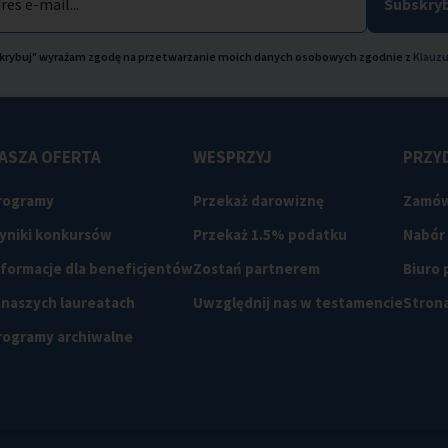
res e-mail...
Subskryb
bskrybuj" wyrażam zgodę na przetwarzanie moich danych osobowych zgodnie z
Klauzu
ASZA OFERTA
WESPRZYJ
PRZYD
rogramy
Przekaż darowiznę
Zamów
yniki konkursów
Przekaż 1.5% podatku
Nabór
nformacje dla beneficjentów
Zostań partnerem
Biuro
 naszych laureatach
Uwzględnij nas w testamencie
Strona
rogramy archiwalne