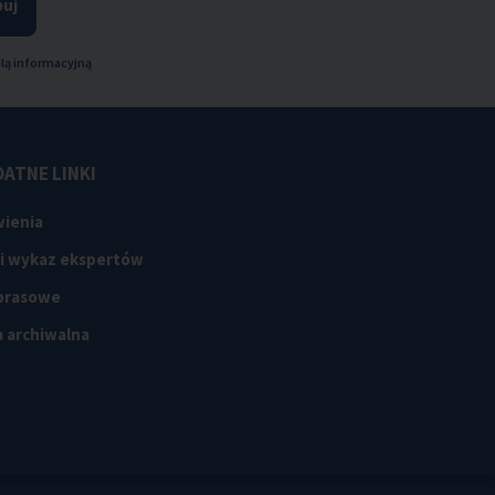
uj
lą informacyjną
ATNE LINKI
ienia
 i wykaz ekspertów
 prasowe
 archiwalna