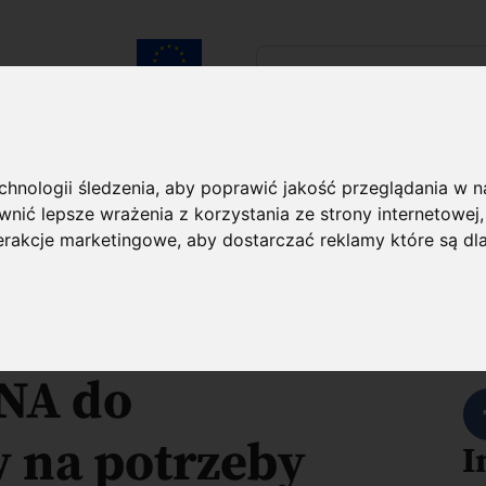
Szukaj...
Unia Europejska
laureatach
Kontakt
echnologii śledzenia, aby poprawić jakość przeglądania w 
nić lepsze wrażenia z korzystania ze strony internetowej
O projekcie
terakcje marketingowe
,
aby dostarczać reklamy które są dl
podstawy
U
RNA do
 na potrzeby
I