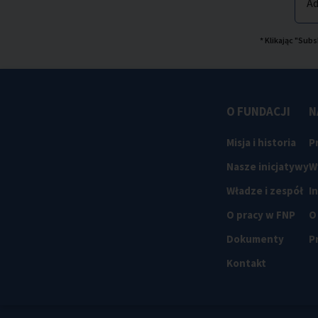
Ad
* Klikając "Su
O FUNDACJI
N
Misja i historia
P
Nasze inicjatywy
W
Władze i zespół
I
O pracy w FNP
O
Dokumenty
P
Kontakt