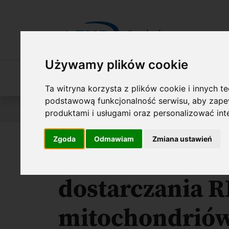
Przejdź do treści
Używamy plików cookie
O Fundacji
Nasza oferta
O naszych 
Ta witryna korzysta z plików cookie i innych t
podstawową funkcjonalność serwisu
,
aby zapew
Jesteś tutaj:
Wyniki konkursów
FIRST TEAM FENG
produktami i usługami oraz personalizować in
Zgoda
Odmawiam
Zmiana ustawień
Strukturalne 
dostarczania 
mitochondriów