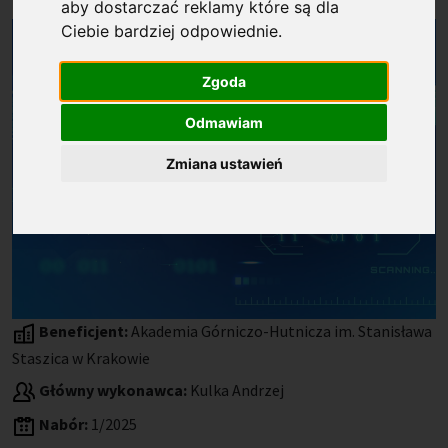
aby dostarczać reklamy które są dla
Ciebie bardziej odpowiednie
.
Zgoda
Odmawiam
Zmiana ustawień
Beneficjent:
Akademia Górniczo-Hutnicza im. Stanisława
Staszica w Krakowie
Główny wykonawca:
Kulka Andrzej
Nabór:
1/2025