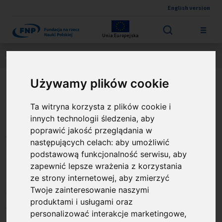
English version
Przejdź do treści
Unia Europejska
Jesteś tutaj:
Wyniki konkursów
FIRST TEAM FENG
O projekcie
Używamy plików cookie
Nowa generacja
Ta witryna korzysta z plików cookie i
akumulatorów Li-metal z
innych technologii śledzenia, aby
poprawić jakość przeglądania w
półstałymi elektrolitami
następujących celach:
aby umożliwić
oraz samoregenerującymi
podstawową funkcjonalność serwisu
,
aby
zapewnić lepsze wrażenia z korzystania
się, bioinspirowanymi
ze strony internetowej
,
aby zmierzyć
Twoje zainteresowanie naszymi
interfejsami
produktami i usługami oraz
katoda/elektrolit
personalizować interakcje marketingowe
,