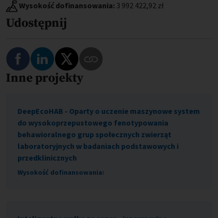
Wysokość dofinansowania:
3 992 422,92 zł
Udostępnij
Podziel się na Facebooku
Podziel się na LinkedIn
Podziel się na Twitterze
Inne projekty
Skopiuj link do tego programu
DeepEcoHAB - Oparty o uczenie maszynowe system
do wysokoprzepustowego fenotypowania
behawioralnego grup społecznych zwierząt
laboratoryjnych w badaniach podstawowych i
przedklinicznych
Wysokość dofinansowania: