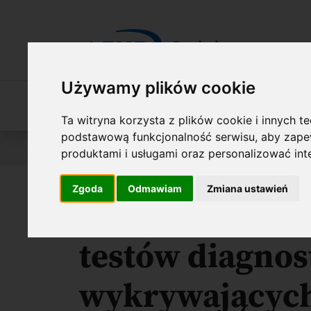
Przejdź do treści
Używamy plików cookie
O Fundacji
Nasza oferta
O naszych 
Ta witryna korzysta z plików cookie i innych t
podstawową funkcjonalność serwisu
,
aby zapew
Jesteś tutaj:
Wyniki konkursów
FIRST TEAM FENG
produktami i usługami oraz personalizować in
Zgoda
Odmawiam
Zmiana ustawień
Wytworzenie 
testów diagno
wykrywających