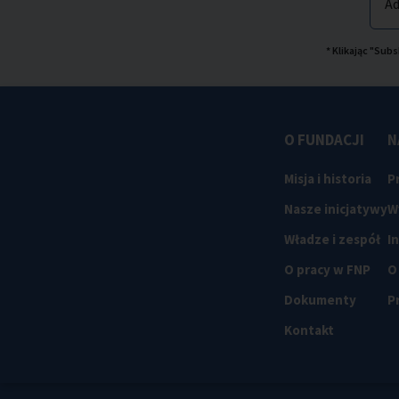
Ad
* Klikając "Su
O FUNDACJI
N
Misja i historia
P
Nasze inicjatywy
W
Władze i zespół
I
O pracy w FNP
O
Dokumenty
P
Kontakt