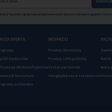
res e-mail...
Subskryb
bskrybuj" wyrażam zgodę na przetwarzanie moich danych osobowych zgodnie z
Klauzu
ASZA OFERTA
WESPRZYJ
PRZYD
rogramy
Przekaż darowiznę
Zamów
yniki konkursów
Przekaż 1.5% podatku
Nabór
nformacje dla beneficjentów
Zostań partnerem
Biuro
 naszych laureatach
Uwzględnij nas w testamencie
Strona
rogramy archiwalne