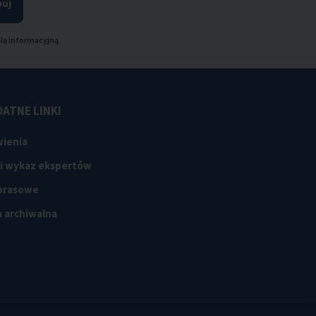
uj
lą informacyjną
ATNE LINKI
ienia
 i wykaz ekspertów
 prasowe
 archiwalna