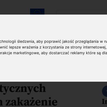
Szukaj...
Unia Europejska
laureatach
Kontakt
echnologii śledzenia, aby poprawić jakość przeglądania w 
nić lepsze wrażenia z korzystania ze strony internetowej
O projekcie
terakcje marketingowe
,
aby dostarczać reklamy które są dl
zaawansowanych
U
stycznych
 zakażenie
I