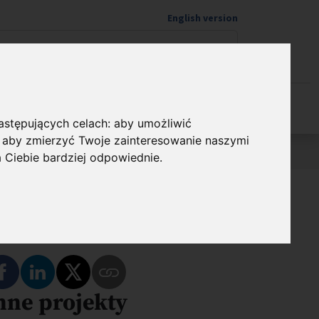
English version
Wspieram naukę
następujących celach:
aby umożliwić
,
aby zmierzyć Twoje zainteresowanie naszymi
a Ciebie bardziej odpowiednie
.
dostępnij
Podziel się na Facebooku
Podziel się na LinkedIn
Podziel się na Twitterze
nne projekty
Skopiuj link do tego programu