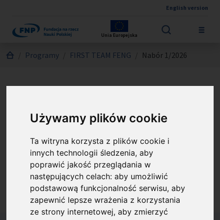
English version
Przejdź do treści
Unia Europejska
Jesteś tutaj:
Programy
FIRST TEAM FENG
Nabór 1/2026
FIRST TEAM FENG - Nabór
1/2026
Używamy plików cookie
Ta witryna korzysta z plików cookie i
Nabór umożliwia zdobycie finansowania na
innych technologii śledzenia, aby
założenie zespołu badawczego i prowadzenie w
poprawić jakość przeglądania w
Polsce innowacyjnych badań z potencjałem
następujących celach:
aby umożliwić
aplikacyjnym.
podstawową funkcjonalność serwisu
,
aby
zapewnić lepsze wrażenia z korzystania
ze strony internetowej
,
aby zmierzyć