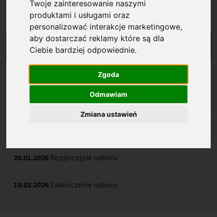
Twoje zainteresowanie naszymi
Harmonogram
produktami i usługami oraz
personalizować interakcje marketingowe
,
aby dostarczać reklamy które są dla
NABÓR ZAKOŃCZONY
Ciebie bardziej odpowiednie
.
TRWA OCENA WNIOSKÓW
Zgoda
Nabór 1/2026
Odmawiam
Zmiana ustawień
08.01.2026
Ogłoszenie naboru
20.01.2026
Rozpoczęcie naboru
18.02.2026
Zakończenie naboru