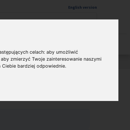
English version
Wspieram naukę
następujących celach:
aby umożliwić
,
aby zmierzyć Twoje zainteresowanie naszymi
a Ciebie bardziej odpowiednie
.