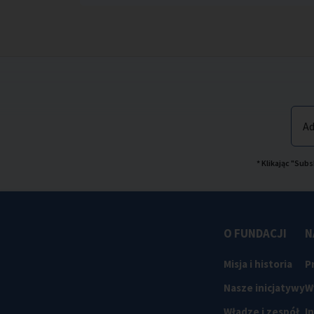
Ad
* Klikając "Su
O FUNDACJI
N
Misja i historia
P
Nasze inicjatywy
W
Władze i zespół
I