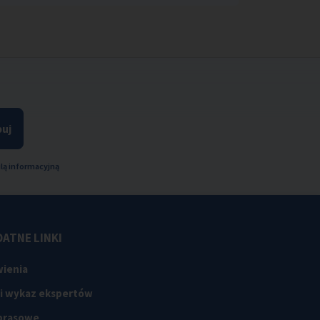
uj
lą informacyjną
ATNE LINKI
ienia
 i wykaz ekspertów
 prasowe