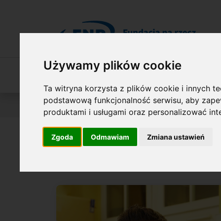
Przejdź do treści
Używamy plików cookie
O Fundacji
Nasza oferta
O naszych 
Ta witryna korzysta z plików cookie i innych t
podstawową funkcjonalność serwisu
,
aby zapew
Jesteś tutaj:
Wyniki konkursów
NAGRODA FNP
O l
produktami i usługami oraz personalizować in
Zgoda
Odmawiam
Zmiana ustawień
prof. Marcin D