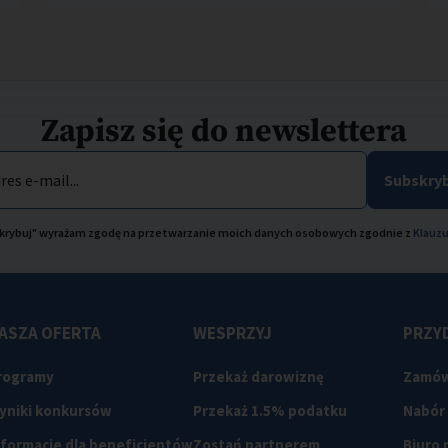
Zapisz się do newslettera
res e-mail...
Subskryb
bskrybuj" wyrażam zgodę na przetwarzanie moich danych osobowych zgodnie z
Klauzu
ASZA OFERTA
WESPRZYJ
PRZYD
rogramy
Przekaż darowiznę
Zamów
yniki konkursów
Przekaż 1.5% podatku
Nabór
nformacje dla beneficjentów
Zostań partnerem
Biuro