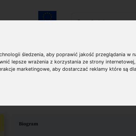
Szukaj...
Unia Europejska
laureatach
Kontakt
echnologii śledzenia, aby poprawić jakość przeglądania w 
nić lepsze wrażenia z korzystania ze strony internetowej
aureacie
terakcje marketingowe
,
aby dostarczać reklamy które są dl
rąg
Biogram