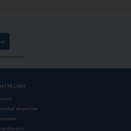
uj
lą informacyjną
ATNE LINKI
ienia
 i wykaz ekspertów
 prasowe
 archiwalna