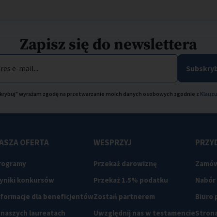
Zapisz się do newslettera
res e-mail...
Subskryb
bskrybuj" wyrażam zgodę na przetwarzanie moich danych osobowych zgodnie z
Klauzu
ASZA OFERTA
WESPRZYJ
PRZYD
rogramy
Przekaż darowiznę
Zamów
yniki konkursów
Przekaż 1.5% podatku
Nabór
nformacje dla beneficjentów
Zostań partnerem
Biuro
 naszych laureatach
Uwzględnij nas w testamencie
Strona