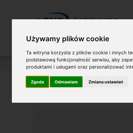
Przejdź do treści
Używamy plików cookie
O Fundacji
Nasza oferta
O naszych 
Ta witryna korzysta z plików cookie i innych t
podstawową funkcjonalność serwisu
,
aby zapew
Jesteś tutaj:
Wyniki konkursów
NAGRODA FNP
O l
produktami i usługami oraz personalizować in
Zgoda
Odmawiam
Zmiana ustawień
em. prof. Stef