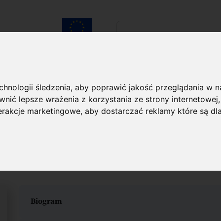
Szukaj...
Unia Europejska
laureatach
Kontakt
echnologii śledzenia, aby poprawić jakość przeglądania w 
nić lepsze wrażenia z korzystania ze strony internetowej
aureacie
terakcje marketingowe
,
aby dostarczać reklamy które są dl
an Świeżawski
Biogram