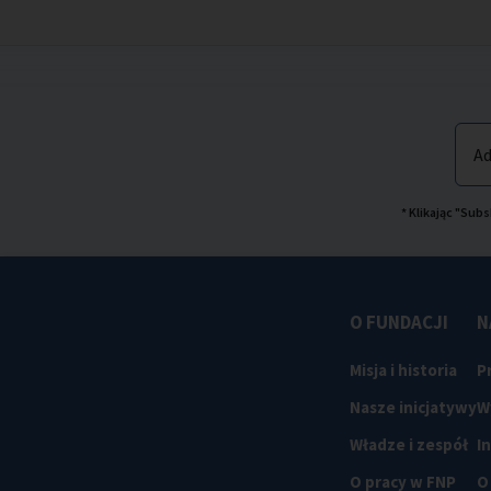
Ad
* Klikając "Su
O FUNDACJI
N
Misja i historia
P
Nasze inicjatywy
W
Władze i zespół
I
O pracy w FNP
O