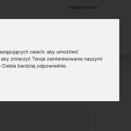
English version
Wspieram naukę
następujących celach:
aby umożliwić
,
aby zmierzyć Twoje zainteresowanie naszymi
a Ciebie bardziej odpowiednie
.