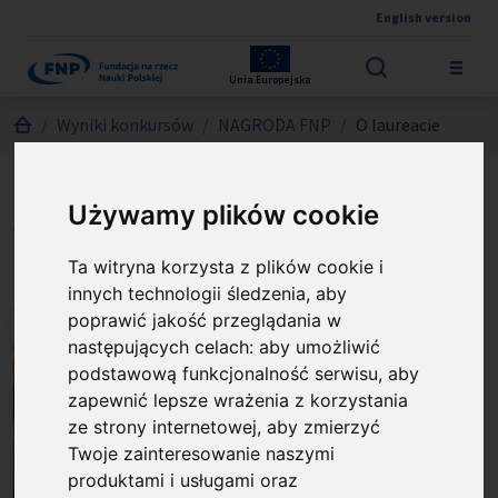
English version
Przejdź do treści
Unia Europejska
Jesteś tutaj:
Wyniki konkursów
NAGRODA FNP
O laureacie
Prof. dr hab. Marcin
Używamy plików cookie
Wodziński
Ta witryna korzysta z plików cookie i
innych technologii śledzenia, aby
poprawić jakość przeglądania w
następujących celach:
aby umożliwić
podstawową funkcjonalność serwisu
,
aby
zapewnić lepsze wrażenia z korzystania
ze strony internetowej
,
aby zmierzyć
Twoje zainteresowanie naszymi
produktami i usługami oraz