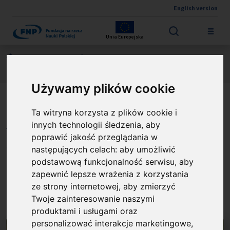
English version
Przejdź do treści
Unia Europejska
Jesteś tutaj:
Wyniki konkursów
Polsko-Amerykańska Nagroda Naukowa
O laureatach
Używamy plików cookie
Laureaci nagrody Polsko-
Ta witryna korzysta z plików cookie i
Amerykańska Nagroda
innych technologii śledzenia, aby
poprawić jakość przeglądania w
Naukowa
następujących celach:
aby umożliwić
podstawową funkcjonalność serwisu
,
aby
zapewnić lepsze wrażenia z korzystania
ze strony internetowej
,
aby zmierzyć
prof. Ryszard Kierzek
Twoje zainteresowanie naszymi
produktami i usługami oraz
personalizować interakcje marketingowe
,