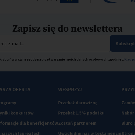
Zapisz się do newslettera
res e-mail...
Subskryb
bskrybuj" wyrażam zgodę na przetwarzanie moich danych osobowych zgodnie z
Klauzu
ASZA OFERTA
WESPRZYJ
PRZYD
rogramy
Przekaż darowiznę
Zamów
yniki konkursów
Przekaż 1.5% podatku
Nabór
nformacje dla beneficjentów
Zostań partnerem
Biuro
 naszych laureatach
Uwzględnij nas w testamencie
Strona