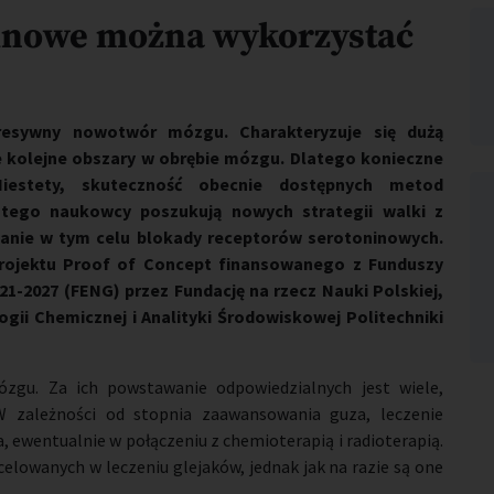
ninowe można wykorzystać
gresywny nowotwór mózgu. Charakteryzuje się dużą
e kolejne obszary w obrębie mózgu. Dlatego konieczne
Niestety, skuteczność obecnie dostępnych metod
latego naukowcy poszukują nowych strategii walki z
anie w tym celu blokady receptorów serotoninowych.
projektu Proof of Concept finansowanego
z Funduszy
1-2027 (FENG) przez Fundację na rzecz Nauki Polskiej
,
gii Chemicznej i Analityki Środowiskowej Politechniki
gu. Za ich powstawanie odpowiedzialnych jest wiele,
W zależności od stopnia zaawansowania guza, leczenie
, ewentualnie w połączeniu z chemioterapią i radioterapią.
elowanych w leczeniu glejaków, jednak jak na razie są one