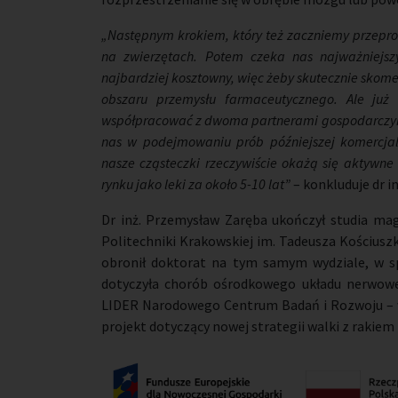
„Następnym krokiem, który też zaczniemy przepro
na zwierzętach. Potem czeka nas najważniejsz
najbardziej kosztowny, więc żeby skutecznie skome
obszaru przemysłu farmaceutycznego. Ale już
współpracować z dwoma partnerami gospodarczymi 
nas w podejmowaniu prób późniejszej komercjaliz
nasze cząsteczki rzeczywiście okażą się aktywne 
rynku jako leki za około 5-10 lat”
– konkluduje dr i
Dr inż. Przemysław Zaręba ukończył studia magi
Politechniki Krakowskiej im. Tadeusza Kościuszki
obronił doktorat na tym samym wydziale, w sp
dotyczyła chorób ośrodkowego układu nerwowego
LIDER Narodowego Centrum Badań i Rozwoju – w
projekt dotyczący nowej strategii walki z rakiem 