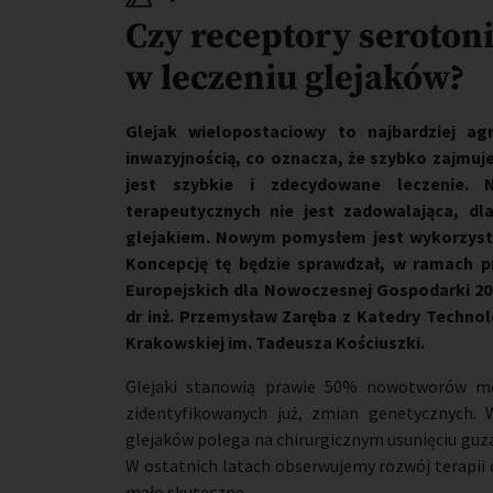
Czy receptory seroto
w leczeniu glejaków?
Glejak wielopostaciowy to najbardziej a
inwazyjnością, co oznacza, że szybko zajmuj
jest szybkie i zdecydowane leczenie. 
terapeutycznych nie jest zadowalająca, d
glejakiem. Nowym pomysłem jest wykorzyst
Koncepcję tę będzie sprawdzał, w ramach 
Europejskich dla Nowoczesnej Gospodarki 202
dr inż. Przemysław Zaręba z Katedry Technolo
Krakowskiej im. Tadeusza Kościuszki.
Glejaki stanowią prawie 50% nowotworów móz
zidentyfikowanych już, zmian genetycznych. 
glejaków polega na chirurgicznym usunięciu guza
W ostatnich latach obserwujemy rozwój terapii c
mało skuteczne.