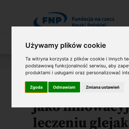
Przejdź do treści
O Fundacji
Nasza oferta
O naszych 
Używamy plików cookie
Ta witryna korzysta z plików cookie i innych t
Jesteś tutaj:
Wyniki konkursów
Proof of Concept (Po
podstawową funkcjonalność serwisu
,
aby zapew
produktami i usługami oraz personalizować in
Nowe ligandy r
Zgoda
Odmawiam
Zmiana ustawień
jako innowacyj
leczeniu gleja