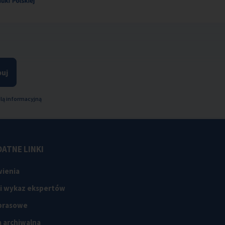
uj
lą informacyjną
ATNE LINKI
ienia
 i wykaz ekspertów
 prasowe
 archiwalna