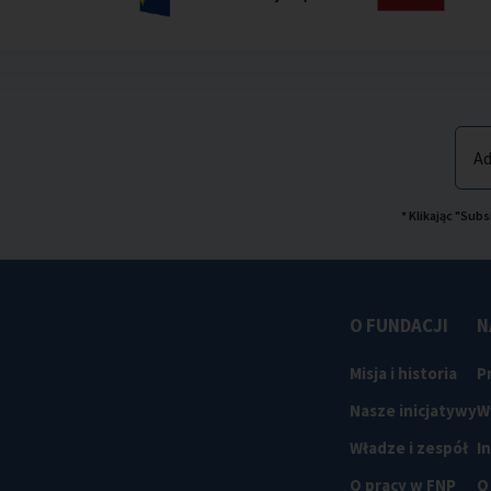
Ad
* Klikając "Su
O FUNDACJI
N
Misja i historia
P
Nasze inicjatywy
W
Władze i zespół
I
O pracy w FNP
O