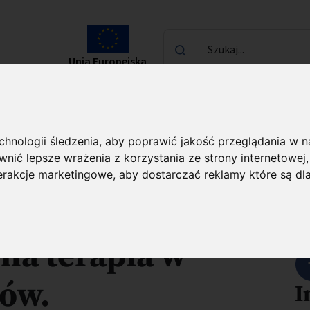
Szukaj...
Unia Europejska
laureatach
Kontakt
echnologii śledzenia, aby poprawić jakość przeglądania w 
C FENG)
O projekcie
nić lepsze wrażenia z korzystania ze strony internetowej
terakcje marketingowe
,
aby dostarczać reklamy które są dl
eceptora 5-HT6
U
na terapia w
ków.
I