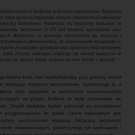
iestandardowy cel białkowy w leczeniu nowotworów. Będziemy
h, które są raczej kojarzone z innymi chorobami ośrodkowego
b chorobą Alzheimera. Natomiast my będziemy blokować te
otworowy. Serotonina (5-HT) jest bowiem wymieniana jako
wych. Wykazano, że stymuluje namnażanie się, migrację i
ch badaniach udowodniliśmy, że zablokowanie receptorów 5-
wiązane ze wzrostem glejaków oraz ogranicza ilości serotoniny
, które chcemy blokować znajdują się niemal wyłącznie w
ncja nie będzie miała wpływu na inne tkanki i narządy”
–
ą kolejny krok, czyli wyselekcjonują, przy pomocy metod
 blokujące receptory serotoninowe, zsyntetyzują je, a
ziałania tych związków w komórkach nowotworowych
rujących na glejaki. Badania te będą realizowane we
dzi. Zespół medyków będzie zajmował się pozyskaniem
h przygotowaniem do badań. Celem nadrzędnym jest
eceptory serotoninowe wykazują faktyczną aktywność
mórek nowotworowych, powstrzymują ich wędrowanie i
wodują apoptozę, czyli śmierć komórek nowotworowych.