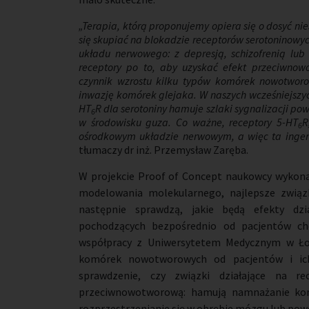
„Terapia, którą proponujemy opiera się o dosyć n
się skupiać na blokadzie receptorów serotoninowyc
układu nerwowego: z depresją, schizofrenią lu
receptory po to, aby uzyskać efekt przeciwnow
czynnik wzrostu kilku typów komórek nowotworo
inwazję komórek glejaka. W naszych wcześniejszy
HT
R dla serotoniny hamuje szlaki sygnalizacji po
6
w środowisku guza. Co ważne, receptory 5-HT
R
6
ośrodkowym układzie nerwowym, a więc ta ingere
tłumaczy dr inż. Przemysław Zaręba.
W projekcie Proof of Concept naukowcy wykonaj
modelowania molekularnego, najlepsze związki
następnie sprawdzą, jakie będą efekty d
pochodzących bezpośrednio od pacjentów cho
współpracy z Uniwersytetem Medycznym w Ło
komórek nowotworowych od pacjentów i ic
sprawdzenie, czy związki działające na r
przeciwnowotworową: hamują namnażanie ko
rozprzestrzenianie się w obrębie mózgu lub po