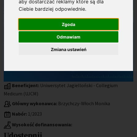
aby dostarczać reklamy które są dla
Ciebie bardziej odpowiednie
.
Zgoda
Odmawiam
Zmiana ustawień
Beneficjent:
Uniwersytet Jagielloński - Collegium
Medicum (UJCM)
Główny wykonawca:
Brzychczy-Włoch Monika
Nabór:
1/2023
Wysokość dofinansowania:
Udostępnij