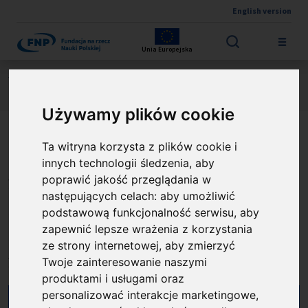
English version
Przejdź do treści
Unia Europejska
Jesteś tutaj:
Wyniki konkursów
Proof of Concept (PoC FENG)
O projekcie
Używamy plików cookie
Ta witryna korzysta z plików cookie i
Inteligentna walka ze sepsą -
innych technologii śledzenia, aby
innowacyjne wykorzystanie
poprawić jakość przeglądania w
następujących celach:
aby umożliwić
sztucznej inteligencji w
podstawową funkcjonalność serwisu
,
aby
szybkiej diagnostyce
zapewnić lepsze wrażenia z korzystania
ze strony internetowej
,
aby zmierzyć
mikrobiologicznej sepsy
Twoje zainteresowanie naszymi
produktami i usługami oraz
personalizować interakcje marketingowe
,