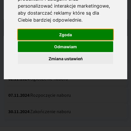
Harmonogram
personalizować interakcje marketingowe
,
aby dostarczać reklamy które są dla
Ciebie bardziej odpowiednie
.
NABÓR ROZSTRZYGNIĘTY
Zgoda
Odmawiam
NABÓR 1/2024
Zmiana ustawień
01.11.2024
Ogłoszenie naboru
07.11.2024
Rozpoczęcie naboru
30.11.2024
Zakończenie naboru