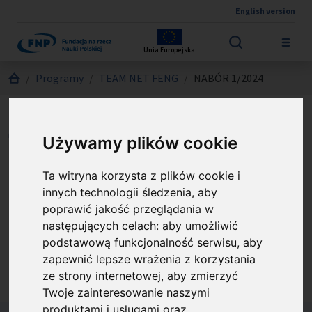
English version
Przejdź do treści
Unia Europejska
Jesteś tutaj:
Programy
TEAM NET FENG
NABÓR 1/2024
TEAM NET FENG - NABÓR
Używamy plików cookie
1/2024
Ta witryna korzysta z plików cookie i
innych technologii śledzenia, aby
Nabór jest skierowany do zespołów badawczych,
poprawić jakość przeglądania w
następujących celach:
aby umożliwić
które w ramach konsorcjów prowadzą działalność
podstawową funkcjonalność serwisu
,
aby
naukową w tematyce Zdrowia, Środowiska i
zapewnić lepsze wrażenia z korzystania
Przemysłu 4.0
ze strony internetowej
,
aby zmierzyć
Twoje zainteresowanie naszymi
produktami i usługami oraz