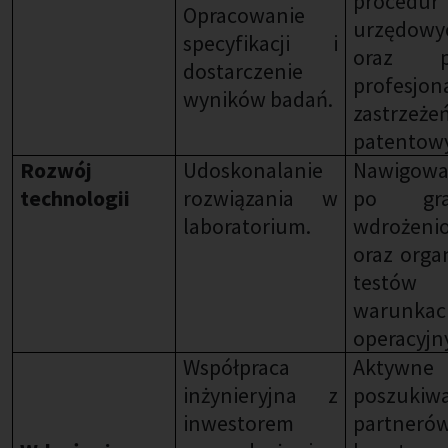
procedur
Opracowanie
urzędowy
specyfikacji i
oraz pi
dostarczenie
profesjon
wyników badań.
zastrzeże
patentow
Rozwój
Udoskonalanie
Nawigowa
technologii
rozwiązania w
po gra
laboratorium.
wdrożeni
oraz orga
test
warunkac
operacyjn
Współpraca
Aktywne
inżynieryjna z
poszukiw
inwestorem
partnerów