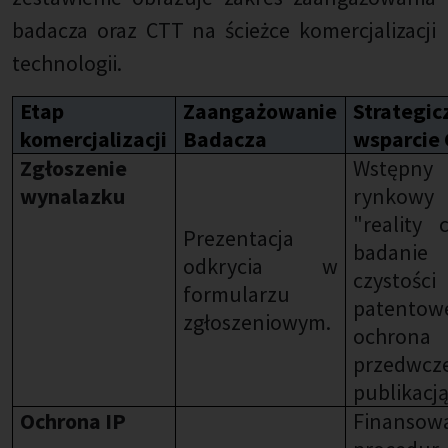
badacza oraz CTT na ścieżce komercjalizacji
technologii.
Etap
Zaangażowanie
Strategic
komercjalizacji
Badacza
wsparcie
Zgłoszenie
Wstępny
wynalazku
rynkowy
"reality 
Prezentacja
badanie
odkrycia w
czystości
formularzu
patento
zgłoszeniowym.
ochrona 
przedwcz
publikacją
Ochrona IP
Finansow