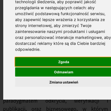
technologii śledzenia, aby poprawić jakość
laboratoryjny w produkt lub usługę, z której
przeglądania w następujących celach:
aby
umożliwić podstawową funkcjonalność serwisu
,
skorzysta społeczeństwo. Odpowiedzią na to
aby zapewnić lepsze wrażenia z korzystania ze
zapotrzebowanie mogą być Centra Transferu
strony internetowej
,
aby zmierzyć Twoje
Technologii (CTT).
zainteresowanie naszymi produktami i usługami
oraz personalizować interakcje marketingowe
,
ab
CTT to wyspecjalizowana jednostka
dostarczać reklamy które są dla Ciebie bardziej
odpowiednie
.
uczelni, stanowiąca zinstytucjonalizowany
pomost między laboratorium a rynkiem.
W
Zgoda
odróżnieniu od klasycznych działów
Odmawiam
administracyjnych, centrum funkcjonuje na
Zmiana ustawień
styku dwóch zupełnie różnych ekosystemów:
akademickiego, rządzącego się
paradygmatem odkrycia, weryfikacji i
publikacji, oraz biznesowego, w którym