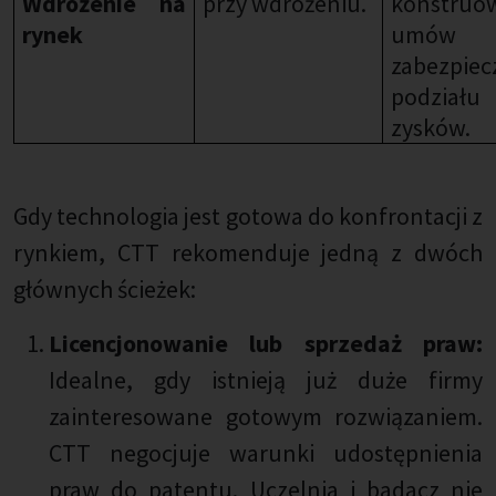
Wdrożenie na
przy wdrożeniu.
konstruo
rynek
umó
zabezpiec
podziału
zysków.
Gdy technologia jest gotowa do konfrontacji z
rynkiem, CTT rekomenduje jedną z dwóch
głównych ścieżek:
Licencjonowanie lub sprzedaż praw:
Idealne, gdy istnieją już duże firmy
zainteresowane gotowym rozwiązaniem.
CTT negocjuje warunki udostępnienia
praw do patentu. Uczelnia i badacz nie