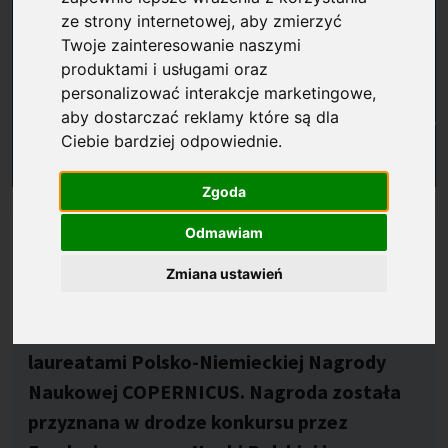
ze strony internetowej
,
aby zmierzyć
Twoje zainteresowanie naszymi
produktami i usługami oraz
personalizować interakcje marketingowe
,
aby dostarczać reklamy które są dla
Ciebie bardziej odpowiednie
.
Zgoda
Opublikowano: %s
16.04.2026
Odmawiam
Prof. Leszek Skrzypczak z Uniwersytetu im.
Adama Mickiewicza w Poznaniu i prof.
Zmiana ustawień
Dorothee Haroske z Uniwersytetu
Friedricha Schillera w Jenie zostali
laureatami Polsko-Niemieckiej Nagrody
Naukowej COPERNICUS. Nagroda została
przyznana w drodze konkursu przez