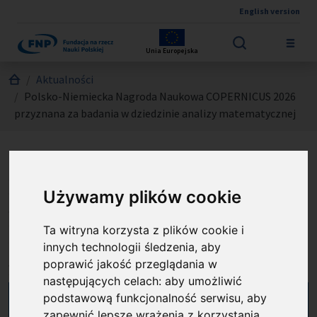
English version
Przejdź do treści
Unia Europejska
Jesteś tutaj:
Aktualności
Polsko-Niemiecka Nagroda Naukowa COPERNICUS 2026
przyznana za badania w dziedzinie analizy matematycznej
Polsko-Niemiecka Nagroda
Naukowa COPERNICUS 2026
Używamy plików cookie
przyznana za badania w
Ta witryna korzysta z plików cookie i
dziedzinie analizy
innych technologii śledzenia, aby
matematycznej
poprawić jakość przeglądania w
następujących celach:
aby umożliwić
podstawową funkcjonalność serwisu
,
aby
zapewnić lepsze wrażenia z korzystania