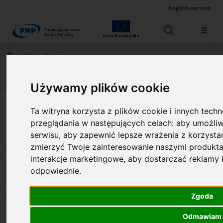
English version
Przejdź do treści
Unia Europejska
Jesteś tutaj:
Aktualności
Działanie First TEAM FENG – wyniki I etapu oceny
projektów w naborze 1/2026
Używamy plików cookie
Działanie First TEAM FENG
Ta witryna korzysta z plików cookie i innych techn
przeglądania w następujących celach:
aby umożliw
– wyniki I etapu oceny
serwisu
,
aby zapewnić lepsze wrażenia z korzystan
projektów w naborze 1/2026
zmierzyć Twoje zainteresowanie naszymi produkta
interakcje marketingowe
,
aby dostarczać reklamy k
odpowiednie
.
Zgoda
Odmawiam