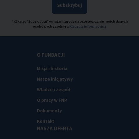
Subskrybuj
* Klikając "Subskrybuj" wyrażam zgodę na przetwarzanie moich danych
osobowych zgodnie z
Klauzulą informacyjną
O FUNDACJI
Misja i historia
Nasze inicjatywy
Władze i zespół
O pracy w FNP
Dokumenty
Kontakt
NASZA OFERTA