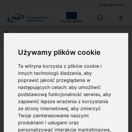
English version
Przejdź do treści
Unia Europejska
Jesteś tutaj:
Aktualności
Nabór ekspertek i ekspertów FENG (42. runda)
Używamy plików cookie
Nabór ekspertek i
Ta witryna korzysta z plików cookie i
ekspertów FENG (42. runda)
innych technologii śledzenia, aby
poprawić jakość przeglądania w
Opublikowano: %s
01.07.2026
następujących celach:
aby umożliwić
Fundacja na rzecz Nauki Polskiej ogłasza
podstawową funkcjonalność serwisu
,
aby
czterdziestą drugą rundę naboru
zapewnić lepsze wrażenia z korzystania
ze strony internetowej
,
aby zmierzyć
kandydatów na ekspertki i ekspertów w
Twoje zainteresowanie naszymi
ramach programu Fundusze Europejskie dla
produktami i usługami oraz
Nowoczesnej Gospodarki 2021-2027
personalizować interakcje marketingowe
,