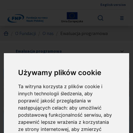
English version
Przejdź do treści
Unia Europejska
Jesteś tutaj:
O Fundacji
O nas
Ewaluacja programowa
Używamy plików cookie
Ta witryna korzysta z plików cookie i
innych technologii śledzenia, aby
poprawić jakość przeglądania w
następujących celach:
aby umożliwić
podstawową funkcjonalność serwisu
,
aby
zapewnić lepsze wrażenia z korzystania
ze strony internetowej
,
aby zmierzyć