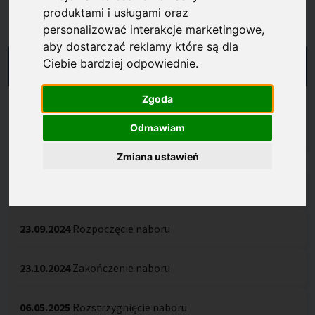
Harmonogram
produktami i usługami oraz
personalizować interakcje marketingowe
,
aby dostarczać reklamy które są dla
Ciebie bardziej odpowiednie
.
NABÓR ROZSTRZYGNIĘTY
Zgoda
NABÓR 1/2024
Odmawiam
Zmiana ustawień
05.07.2024
Ogłoszenie naboru
23.09.2024
Rozpoczęcie naboru
23.10.2024
Zakończenie naboru
06.05.2025
Rozstrzygnięcie naboru