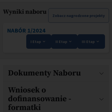
Wyniki naboru
Zobacz nagrodzone projekty
NABÓR 1/2024
I Etap
II Etap
III Etap
Pliki
Dokumenty Naboru
Wniosek o
dofinansowanie -
formatki