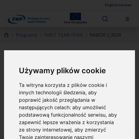
English version
Przejdź do treści
Unia Europejska
Jesteś tutaj:
Programy
FIRST TEAM FENG
NABÓR 1/2024
FIRST TEAM FENG - NABÓR
Używamy plików cookie
1/2024
Ta witryna korzysta z plików cookie i
Nabór umożliwia zdobycie finansowania na
innych technologii śledzenia, aby
poprawić jakość przeglądania w
założenie zespołu badawczego i prowadzenie w
następujących celach:
aby umożliwić
Polsce innowacyjnych badań z potencjałem
podstawową funkcjonalność serwisu
,
aby
aplikacyjnym.
zapewnić lepsze wrażenia z korzystania
ze strony internetowej
,
aby zmierzyć
Twoje zainteresowanie naszymi