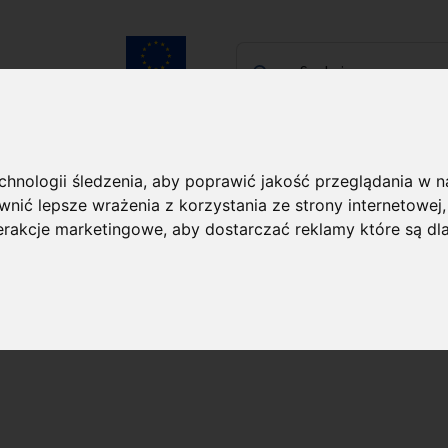
Szukaj...
Unia Europejska
laureatach
Kontakt
echnologii śledzenia, aby poprawić jakość przeglądania w 
nić lepsze wrażenia z korzystania ze strony internetowej
agroda COPERNICUS
O laureatach
terakcje marketingowe
,
aby dostarczać reklamy które są dl
ody Polsko-Niemieck