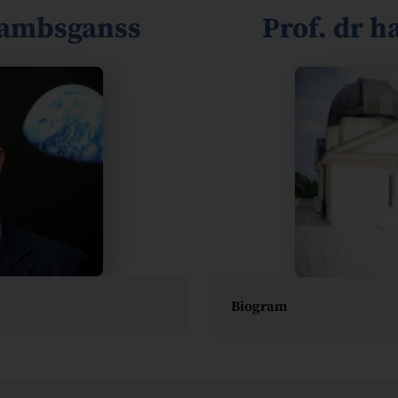
Wambsganss
Prof. dr h
Biogram