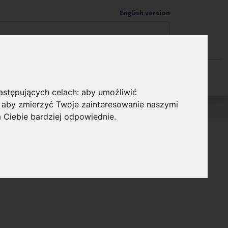
English version
Wspieram naukę
następujących celach:
aby umożliwić
,
aby zmierzyć Twoje zainteresowanie naszymi
a Ciebie bardziej odpowiednie
.
a Nagroda