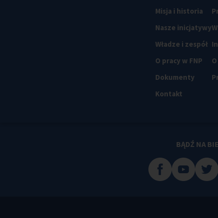
Misja i historia
P
Nasze inicjatywy
W
Władze i zespół
I
O pracy w FNP
O
Dokumenty
P
Kontakt
BĄDŹ NA BI