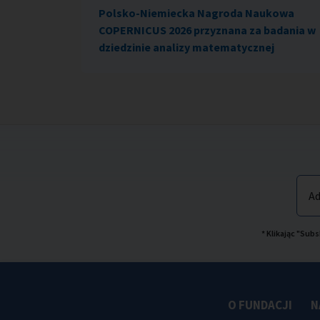
Polsko-Niemiecka Nagroda Naukowa
COPERNICUS 2026 przyznana za badania w
dziedzinie analizy matematycznej
Ad
* Klikając "Su
O FUNDACJI
N