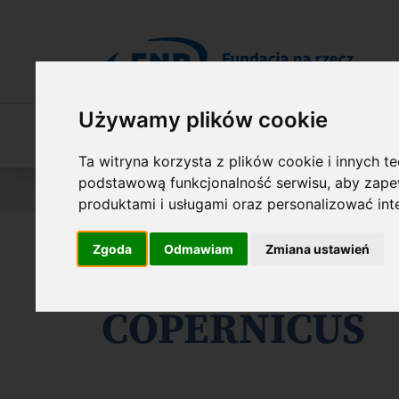
Przejdź do treści
Używamy plików cookie
O Fundacji
Nasza oferta
O naszych 
Ta witryna korzysta z plików cookie i innych t
podstawową funkcjonalność serwisu
,
aby zapew
Jesteś tutaj:
Wyniki konkursów
Polsko-Niemiecka N
produktami i usługami oraz personalizować in
Zgoda
Odmawiam
Zmiana ustawień
Laureaci nagr
COPERNICUS