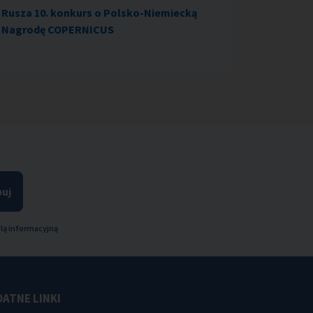
Rusza 10. konkurs o Polsko-Niemiecką
Nagrodę COPERNICUS
uj
lą informacyjną
ATNE LINKI