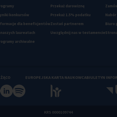
rogramy
Przekaż darowiznę
Zamów
yniki konkursów
Przekaż 1.5% podatku
Nabór
nformacje dla beneficjentów
Zostań partnerem
Biuro
 naszych laureatach
Uwzględnij nas w testamencie
Strona
rogramy archiwalne
EŻĄCO
EUROPEJSKA KARTA NAUKOWCA
BIULETYN INFO
KRS 0000109744