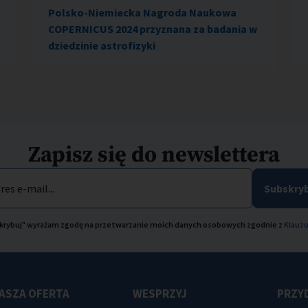
Polsko-Niemiecka Nagroda Naukowa
COPERNICUS 2024 przyznana za badania w
dziedzinie astrofizyki
Zapisz się do newslettera
res e-mail...
Subskryb
bskrybuj" wyrażam zgodę na przetwarzanie moich danych osobowych zgodnie z
Klauzu
ASZA OFERTA
WESPRZYJ
PRZYD