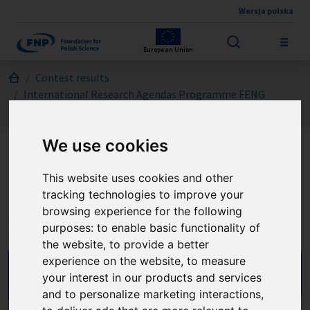
Wersja polska
Skip to main content
European Union
Jesteś tutaj:
Contest results
International Research Agendas Programme FENG
About the project
We use cookies
Centrum Kwantowych
This website uses cookies and other
Cyfrowych Organicznych
tracking technologies to improve your
browsing experience for the following
Memrystorów
purposes:
to enable basic functionality of
the website
,
to provide a better
experience on the website
,
to measure
your interest in our products and services
and to personalize marketing interactions
,