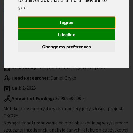
to deliver ads that are more relevant to
you
.
I agree
I decline
Change my preferences
Beneficiary:
Instytut Chemii Organicznej PAN
Head Researcher:
Daniel Gryko
Call:
2/2025
Amount of Funding:
29 984 500.00 zł
Molekularne memrystory i komputery przyszłości - projekt
CKCOM
Rosnące zapotrzebowanie na moc obliczeniową w systemach
sztucznej inteligencji, analizie danych i elektronice użytkowej