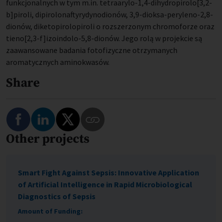
funkcjonalnych w tym m.in. tetraarylo-1,4-dihydropirolo[3,2-
b]piroli, dipirolonaftyrydynodionów, 3,9-dioksa-peryleno-2,8-
dionów, diketopirolopiroli o rozszerzonym chromoforze oraz
tieno[2,3-f]izoindolo-5,8-dionów. Jego rolą w projekcie są
zaawansowane badania fotofizyczne otrzymanych
aromatycznych aminokwasów.
Share
Share on Facebook
Share on LinkedIn
Share on Twitter
Other projects
Copy Link to This Program
Smart Fight Against Sepsis: Innovative Application
of Artificial Intelligence in Rapid Microbiological
Diagnostics of Sepsis
Amount of Funding: