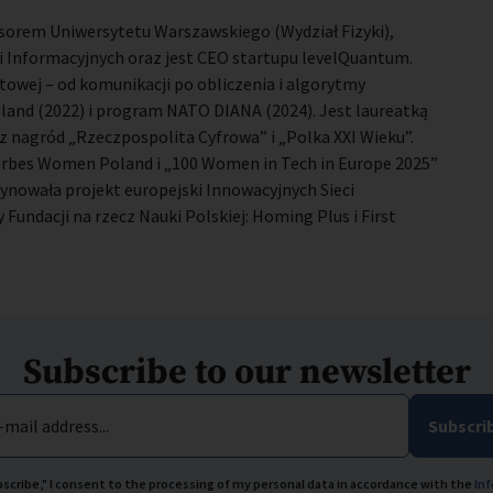
sorem Uniwersytetu Warszawskiego (Wydział Fizyki),
 Informacyjnych oraz jest CEO startupu levelQuantum.
towej – od komunikacji po obliczenia i algorytmy
and (2022) i program NATO DIANA (2024). Jest laureatką
 nagród „Rzeczpospolita Cyfrowa” i „Polka XXI Wieku”.
 Forbes Women Poland i „100 Women in Tech in Europe 2025”
dynowała projekt europejski Innowacyjnych Sieci
Fundacji na rzecz Nauki Polskiej: Homing Plus i First
Subscribe to our newsletter
-mail address...
Subscri
ubscribe," I consent to the processing of my personal data in accordance with the
Inf