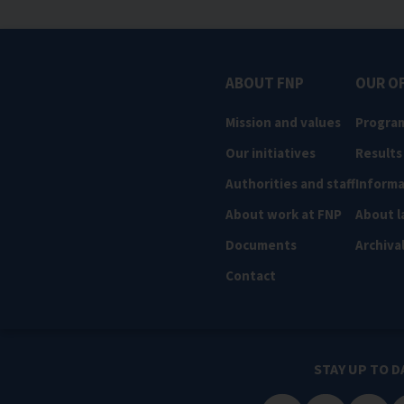
ABOUT FNP
OUR O
Mission and values
Progra
Our initiatives
Results
Authorities and staff
Informa
About work at FNP
About l
Documents
Archiva
Contact
STAY UP TO D