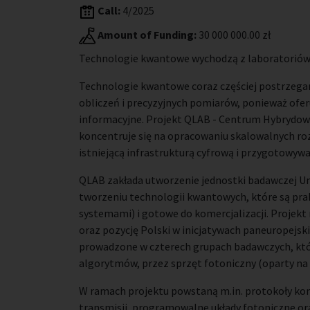
Call:
4/2025
Amount of Funding:
30 000 000.00 zł
Technologie kwantowe wychodzą z laboratoriów
Technologie kwantowe coraz częściej postrzega
obliczeń i precyzyjnych pomiarów, ponieważ ofe
informacyjne. Projekt QLAB - Centrum Hybrydo
koncentruje się na opracowaniu skalowalnych r
istniejącą infrastrukturą cyfrową i przygotowy
QLAB zakłada utworzenie jednostki badawczej U
tworzeniu technologii kwantowych, które są pra
systemami) i gotowe do komercjalizacji. Proje
oraz pozycję Polski w inicjatywach paneuropejs
prowadzone w czterech grupach badawczych, które
algorytmów, przez sprzęt fotoniczny (oparty na ś
W ramach projektu powstaną m.in. protokoły kom
transmisji, programowalne układy fotoniczne or