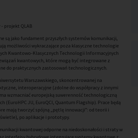
 - projekt QLAB
ne są jako fundament przyszłych systemów komunikacji,
rują możliwości wykraczające poza klasyczne technologie
wych Kwantowo-Klasycznych Technologii Informacyjnych
ozwiązań kwantowych, które mogą być integrowane z
wane do praktycznych zastosowań technologicznych.
niwersytetu Warszawskiego, skoncentrowanej na
ktyczne, interoperacyjne (zdolne do współpracy z innymi
kt ma wzmacniać europejską suwerenność technologiczną
kich (EuroHPC JU, EuroQCI, Quantum Flagship). Prace będą
 mają tworzyć spójną „pętlę innowacji”: od teorii i
wietle), po aplikacje i prototypy.
unikacji kwantowej odporne na niedoskonałości i straty w
az interfejsy hybrydowe integrujące systemy kwantowe z