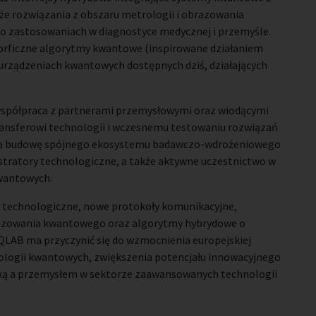
kże rozwiązania z obszaru metrologii i obrazowania
 o zastosowaniach w diagnostyce medycznej i przemyśle.
rficzne algorytmy kwantowe (inspirowane działaniem
urządzeniach kwantowych dostępnych dziś, działających
współpraca z partnerami przemysłowymi oraz wiodącymi
ransferowi technologii i wczesnemu testowaniu rozwiązań
ada budowę spójnego ekosystemu badawczo-wdrożeniowego
stratory technologiczne, a także aktywne uczestnictwo w
kwantowych.
 technologiczne, nowe protokoły komunikacyjne,
azowania kwantowego oraz algorytmy hybrydowe o
QLAB ma przyczynić się do wzmocnienia europejskiej
ologii kwantowych, zwiększenia potencjału innowacyjnego
ką a przemysłem w sektorze zaawansowanych technologii