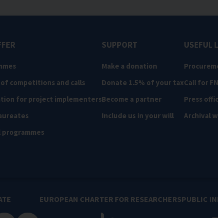
FFER
SUPPORT
USEFUL 
mmes
Make a donation
Procurem
 of competitions and calls
Donate 1.5% of your tax
Call for F
tion for project implementers
Become a partner
Press offi
aureates
Include us in your will
Archival 
l programmes
ATE
EUROPEAN CHARTER FOR RESEARCHERS
PUBLIC I