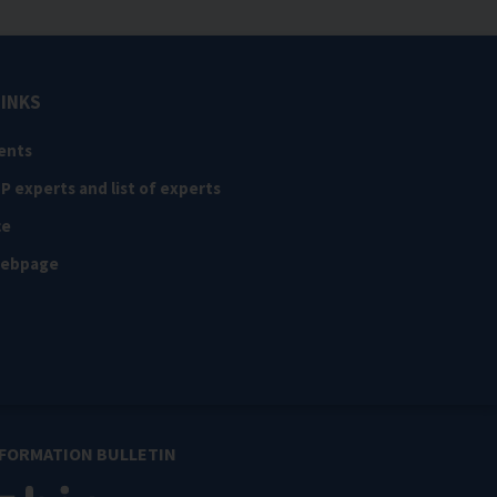
LINKS
ents
NP experts and list of experts
ce
webpage
NFORMATION BULLETIN