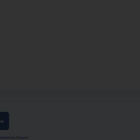
be
ormation Clause
.'