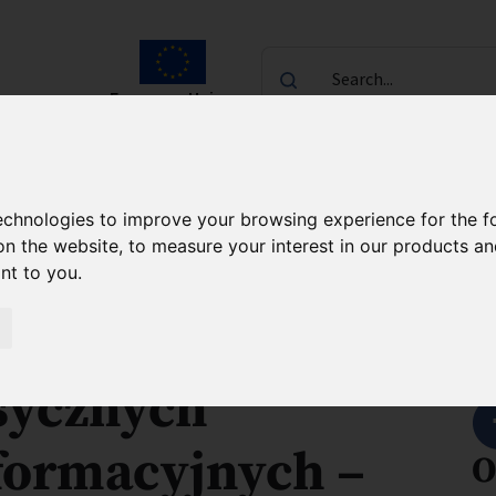
Search...
European Union
laureates
Contact
technologies to improve your browsing experience for the 
h Agendas Programme FENG
About the project
on the website
,
to measure your interest in our products a
ant to you
.
ydowych
S
sycznych
formacyjnych –
O