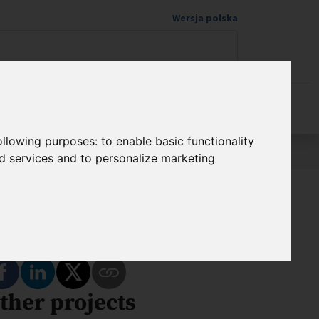
Wersja polska
Donate to science
following purposes:
to enable basic functionality
nd services and to personalize marketing
hare
Share on Facebook
Share on LinkedIn
Share on Twitter
ther projects
Copy Link to This Program