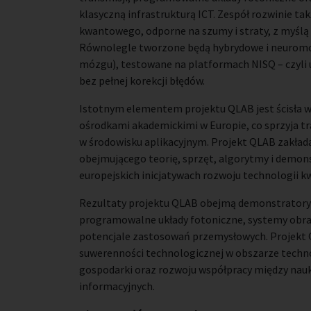
klasyczną infrastrukturą ICT. Zespół rozwinie ta
kwantowego, odporne na szumy i straty, z myślą
Równolegle tworzone będą hybrydowe i neuromo
mózgu), testowane na platformach NISQ – czyli 
bez pełnej korekcji błędów.
Istotnym elementem projektu QLAB jest ścisła 
ośrodkami akademickimi w Europie, co sprzyja t
w środowisku aplikacyjnym. Projekt QLAB zakł
obejmującego teorię, sprzęt, algorytmy i demon
europejskich inicjatywach rozwoju technologii 
Rezultaty projektu QLAB obejmą demonstratory
programowalne układy fotoniczne, systemy obr
potencjale zastosowań przemysłowych. Projekt 
suwerenności technologicznej w obszarze techn
gospodarki oraz rozwoju współpracy między nau
informacyjnych.