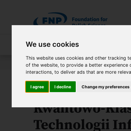
Skip to main content
We use cookies
About FNP
Our programmes
About 
This website uses cookies and other tracking 
Jesteś tutaj:
Contest results
International Researc
of the website
,
to provide a better experience 
interactions
,
to deliver ads that are more relev
Centrum Hybr
I agree
I decline
Change my preferences
Kwantowo-Kla
Technologii In